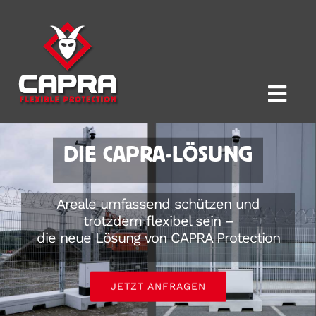
Zum
Inhalt
springen
Togg
Navi
DIE CAPRA-LÖSUNG
VORTEILE
PRODUKTE
Areale umfassend schützen und
trotzdem flexibel sein –
die neue Lösung von CAPRA Protection
REFERENZEN
JETZT ANFRAGEN
DOWNLOADS