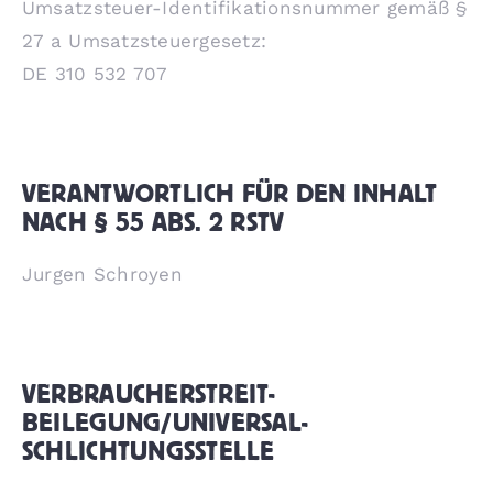
Umsatzsteuer-Identifikationsnummer gemäß §
27 a Umsatzsteuergesetz:
DE 310 532 707
VERANTWORTLICH FÜR DEN INHALT
NACH § 55 ABS. 2 RSTV
Jurgen Schroyen
VERBRAUCHER­STREIT­
BEILEGUNG/UNIVERSAL­
SCHLICHTUNGS­STELLE