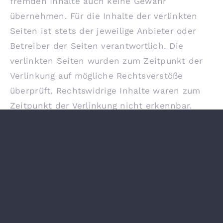
fremden Inhalte auch keine Gewähr
übernehmen. Für die Inhalte der verlinkten
Seiten ist stets der jeweilige Anbieter oder
Betreiber der Seiten verantwortlich. Die
verlinkten Seiten wurden zum Zeitpunkt der
Verlinkung auf mögliche Rechtsverstöße
überprüft. Rechtswidrige Inhalte waren zum
Zeitpunkt der Verlinkung nicht erkennbar.
Eine permanente inhaltliche Kontrolle der
verlinkten Seiten ist jedoch ohne konkrete
Anhaltspunkte einer Rechtsverletzung nicht
zumutbar. Bei Bekanntwerden von
Rechtsverletzungen werden wir derartige
Links umgehend entfernen.